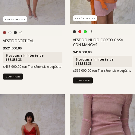
ENVÍO GRATIS
ENVÍO GRATIS
+5
+1
VESTIDO NUDO CORTO GASA
VESTIDO VERTICAL
CON MANGAS
$521.000,00
$410.000,00
6
cuotas sin interés de
6
cuotas sin interés de
$86.833,33
$68.333,33
$468.900,00
con
Transferencia o depósito
$369.000,00
con
Transferencia o depósito
COMPRAR
COMPRAR