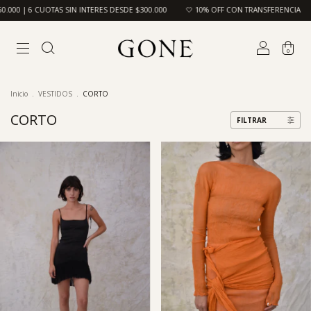
0 | 6 CUOTAS SIN INTERES DESDE $300.000
🤍 10% OFF CON TRANSFERENCIA
📦
0
Inicio
.
VESTIDOS
.
CORTO
CORTO
FILTRAR