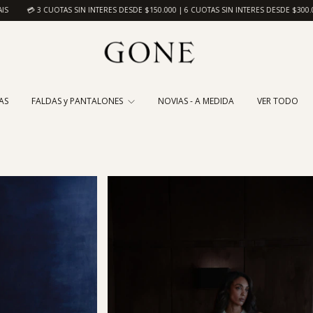
50.000 | 6 CUOTAS SIN INTERES DESDE $300.000
🤍 10% OFF CON TRANSFERENCIA
AS
FALDAS y PANTALONES
NOVIAS - A MEDIDA
VER TODO