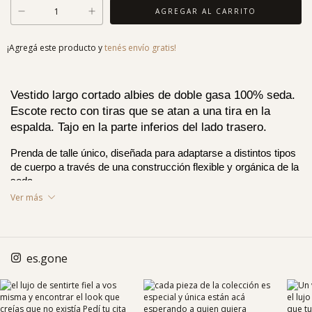
¡Agregá este producto y
tenés envío gratis!
Vestido largo cortado albies de doble gasa 100% seda. 
Escote recto con tiras que se atan a una tira en la 
espalda. Tajo en la parte inferios del lado trasero. 
Prenda de talle único, diseñada para adaptarse a distintos tipos 
de cuerpo a través de una construcción flexible y orgánica de la 
seda.
Ver más
GUÍA DE TALLES
→
Colores disponibles: 
Rosa, violeta, celeste, negro y rojo. 
Cuidados de la prenda: 
es.gone
Lavado a mano con jabón para 
prendas delicadas y agua tibia. Secar a la sombra. Anudar 
suavemente como fue entregada.