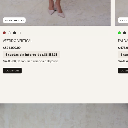
ENVÍO GRATIS
ENVÍO
+1
VESTIDO VERTICAL
FALD
$521.000,00
$476.0
6
cuotas sin interés de
$86.833,33
6
cuo
$468.900,00
con
Transferencia o depósito
$428.4
COMPRAR
COM